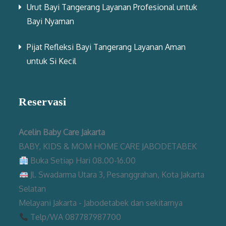
Urut Bayi Tangerang Layanan Profesional untuk
Bayi Nyaman
Pijat Refleksi Bayi Tangerang Layanan Aman
untuk Si Kecil
Reservasi
Acelin Baby Care Jakarta
BABY, KIDS & MOM HOME CARE JABODETABEK
Buka Setiap Hari 08.00-16.00
Jl. Swadarma Utara 3, Pesanggrahan, Kota Jakarta
Selatan
Melayani Jakarta - Jabodetabek dan sekitarnya
Telp/WA 087787987700