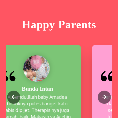
Happy Parents
Bunda Anggraeni
Terimakasih untuk pijat laktasi
dan konsultasinya nyaman
sekali. Alhamdulillah udah
lumayan lancar asinya dan