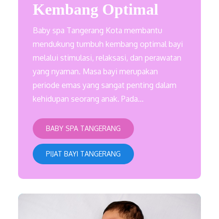
Kembang Optimal
Baby spa Tangerang Kota membantu
mendukung tumbuh kembang optimal bayi
melalui stimulasi, relaksasi, dan perawatan
yang nyaman. Masa bayi merupakan
periode emas yang sangat penting dalam
kehidupan seorang anak. Pada…
BABY SPA TANGERANG
PIJAT BAYI TANGERANG