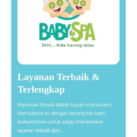
Layanan Terbaik &
Terlengkap
Kepuasan Bunda adalah tujuan utama kami,
oleh karena itu dengan senang hati kami
berkomitmen untuk selalu memberikan
layanan terbaik dan…