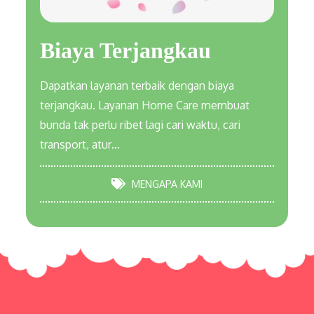
Biaya Terjangkau
Dapatkan layanan terbaik dengan biaya
terjangkau. Layanan Home Care membuat
bunda tak perlu ribet lagi cari waktu, cari
transport, atur…
MENGAPA KAMI