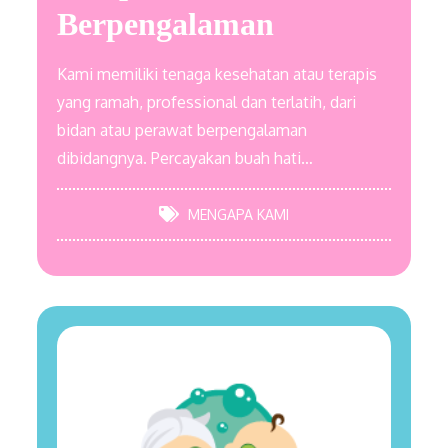
Berpengalaman
Kami memiliki tenaga kesehatan atau terapis
yang ramah, professional dan terlatih, dari
bidan atau perawat berpengalaman
dibidangnya. Percayakan buah hati…
MENGAPA KAMI