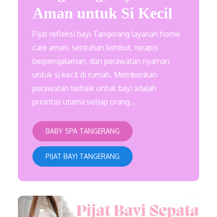
Aman untuk Si Kecil
Pijat refleksi bayi Tangerang layanan home
care aman, sentuhan lembut, terapis
berpengalaman, dan perawatan nyaman
untuk si kecil di rumah. Memberikan
perawatan terbaik untuk bayi adalah
prioritas utama setiap orang…
BABY SPA TANGERANG
PIJAT BAYI TANGERANG