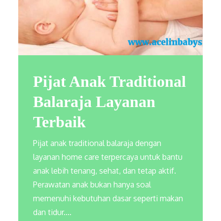
Pijat Anak Traditional
Balaraja Layanan
Terbaik
Pijat anak traditional balaraja dengan
layanan home care terpercaya untuk bantu
anak lebih tenang, sehat, dan tetap aktif.
Perawatan anak bukan hanya soal
memenuhi kebutuhan dasar seperti makan
dan tidur.…