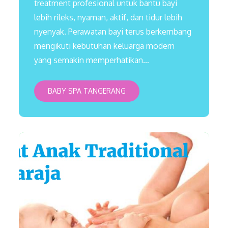
treatment profesional untuk bantu bayi
lebih rileks, nyaman, aktif, dan tidur lebih
nyenyak. Perawatan bayi terus berkembang
mengikuti kebutuhan keluarga modern
yang semakin memperhatikan…
BABY SPA TANGERANG