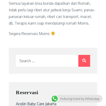
t
Semua layanan bisa bunda dapatkan dari Rumah,
tidak perlu lagi ribet atur jadwal kerja Suami, panas-
h
panasan keluar rumah, ribet cari transport, macet,
dll. Terapis kami siap mendatangi rumah Moms.
e
Segera Reservasi Moms
o
Search
u
for:
t
Reservasi
s
Hubungi Kami by WhatsApp
Acelin Baby Care Jakarta