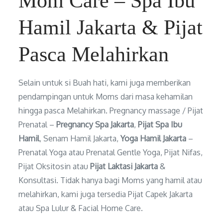
Mom Care – Spa Ibu
o
Hamil Jakarta & Pijat
Pasca Melahirkan
w
Selain untuk si Buah hati, kami juga memberikan
h
pendampingan untuk Moms dari masa kehamilan
hingga pasca Melahirkan. Pregnancy massage / Pijat
i
Prenatal –
Pregnancy Spa Jakarta
,
Pijat Spa Ibu
Hamil
, Senam Hamil Jakarta,
Yoga Hamil Jakarta
–
l
Prenatal Yoga atau Prenatal Gentle Yoga, Pijat Nifas,
Pijat Oksitosin atau
Pijat Laktasi Jakarta
&
Konsultasi. Tidak hanya bagi Moms yang hamil atau
e
melahirkan, kami juga tersedia Pijat Capek Jakarta
atau Spa Lulur & Facial Home Care.