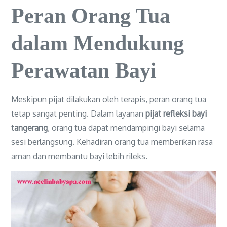
Peran Orang Tua
dalam Mendukung
Perawatan Bayi
Meskipun pijat dilakukan oleh terapis, peran orang tua
tetap sangat penting. Dalam layanan
pijat refleksi bayi
tangerang
, orang tua dapat mendampingi bayi selama
sesi berlangsung. Kehadiran orang tua memberikan rasa
aman dan membantu bayi lebih rileks.