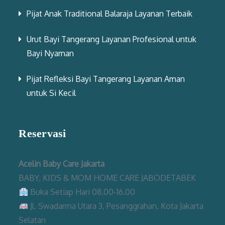
Pijat Anak Traditional Balaraja Layanan Terbaik
Urut Bayi Tangerang Layanan Profesional untuk
Bayi Nyaman
Pijat Refleksi Bayi Tangerang Layanan Aman
untuk Si Kecil
Reservasi
Acelin Baby Care Jakarta
BABY, KIDS & MOM HOME CARE JABODETABEK
Buka Setiap Hari 08.00-16.00
Jl. Swadarma Utara 3, Pesanggrahan, Kota Jakarta
Selatan