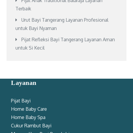
Pijat Anak Traditional Balaraja Layanan
Terbaik
Urut Bayi Tangerang Layanan Profesional
untuk Bayi Nyaman
Pijat Refleksi Bayi Tangerang Layanan Aman
untuk Si Kecil
Layanan
Pijat Bayi
Home Baby Care
Home Baby Spa
Cukur Rambut Bayi