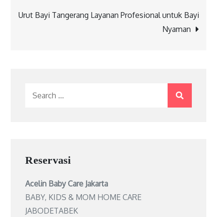
navigation
Urut Bayi Tangerang Layanan Profesional untuk Bayi
Nyaman
Search
for:
Reservasi
Acelin Baby Care Jakarta
BABY, KIDS & MOM HOME CARE
JABODETABEK