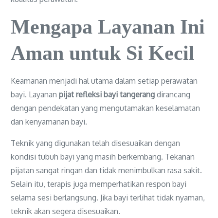
Mengapa Layanan Ini
Aman untuk Si Kecil
Keamanan menjadi hal utama dalam setiap perawatan
bayi. Layanan
pijat refleksi bayi tangerang
dirancang
dengan pendekatan yang mengutamakan keselamatan
dan kenyamanan bayi.
Teknik yang digunakan telah disesuaikan dengan
kondisi tubuh bayi yang masih berkembang. Tekanan
pijatan sangat ringan dan tidak menimbulkan rasa sakit.
Selain itu, terapis juga memperhatikan respon bayi
selama sesi berlangsung. Jika bayi terlihat tidak nyaman,
teknik akan segera disesuaikan.