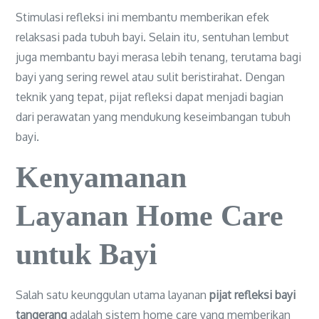
Stimulasi refleksi ini membantu memberikan efek
relaksasi pada tubuh bayi. Selain itu, sentuhan lembut
juga membantu bayi merasa lebih tenang, terutama bagi
bayi yang sering rewel atau sulit beristirahat. Dengan
teknik yang tepat, pijat refleksi dapat menjadi bagian
dari perawatan yang mendukung keseimbangan tubuh
bayi.
Kenyamanan
Layanan Home Care
untuk Bayi
Salah satu keunggulan utama layanan
pijat refleksi bayi
tangerang
adalah sistem home care yang memberikan