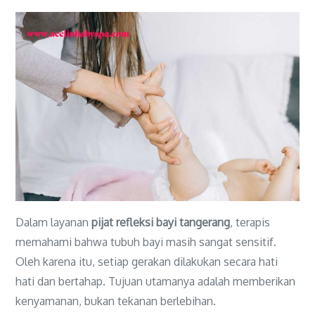
Dalam layanan
pijat refleksi bayi tangerang
, terapis
memahami bahwa tubuh bayi masih sangat sensitif.
Oleh karena itu, setiap gerakan dilakukan secara hati
hati dan bertahap. Tujuan utamanya adalah memberikan
kenyamanan, bukan tekanan berlebihan.