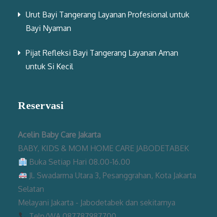
Urut Bayi Tangerang Layanan Profesional untuk
Bayi Nyaman
Pijat Refleksi Bayi Tangerang Layanan Aman
untuk Si Kecil
Reservasi
Acelin Baby Care Jakarta
BABY, KIDS & MOM HOME CARE JABODETABEK
Buka Setiap Hari 08.00-16.00
Jl. Swadarma Utara 3, Pesanggrahan, Kota Jakarta
Selatan
Melayani Jakarta - Jabodetabek dan sekitarnya
Telp/WA 087787987700