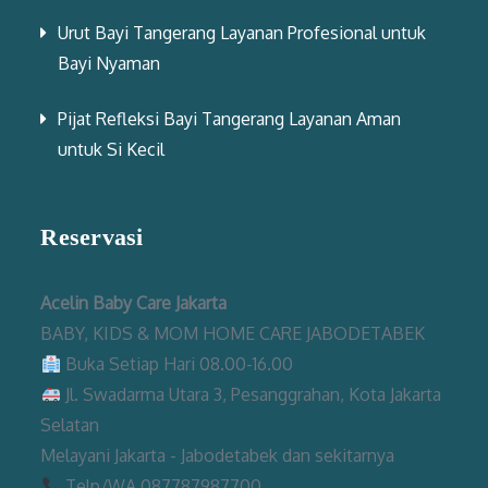
Urut Bayi Tangerang Layanan Profesional untuk
Bayi Nyaman
Pijat Refleksi Bayi Tangerang Layanan Aman
untuk Si Kecil
Reservasi
Acelin Baby Care Jakarta
BABY, KIDS & MOM HOME CARE JABODETABEK
Buka Setiap Hari 08.00-16.00
Jl. Swadarma Utara 3, Pesanggrahan, Kota Jakarta
Selatan
Melayani Jakarta - Jabodetabek dan sekitarnya
Telp/WA 087787987700