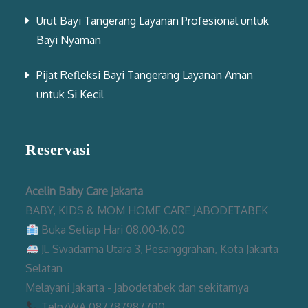
Urut Bayi Tangerang Layanan Profesional untuk
Bayi Nyaman
Pijat Refleksi Bayi Tangerang Layanan Aman
untuk Si Kecil
Reservasi
Acelin Baby Care Jakarta
BABY, KIDS & MOM HOME CARE JABODETABEK
Buka Setiap Hari 08.00-16.00
Jl. Swadarma Utara 3, Pesanggrahan, Kota Jakarta
Selatan
Melayani Jakarta - Jabodetabek dan sekitarnya
Telp/WA 087787987700