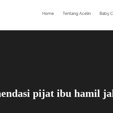
Home
Tentang Acelin
Baby C
by Spa Jakarta Murah, Jasa Pijat Bayi Jakarta 
 – Acelin Baby Care & Pijat
nal
endasi pijat ibu hamil ja