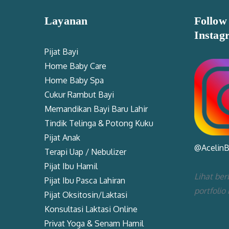
Layanan
Follow
Instag
Pijat Bayi
Home Baby Care
Home Baby Spa
Cukur Rambut Bayi
Memandikan Bayi Baru Lahir
Tindik Telinga & Potong Kuku
Pijat Anak
@Acelin
Terapi Uap / Nebulizer
Pijat Ibu Hamil
Lihat ber
Pijat Ibu Pasca Lahiran
portfolio
Pijat Oksitosin/Laktasi
Konsultasi Laktasi Online
Privat Yoga & Senam Hamil