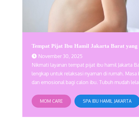
Tempat Pijat Ibu Hamil Jakarta Barat yan
November 30, 2025
Nikmati layanan tempat pijat ibu hamil Jakarta 
lengkap untuk relaksasi nyaman di rumah. Masa 
dan emosional bagi calon ibu. Tubuh mudah lelah
MOM CARE
SPA IBU HAMIL JAKARTA