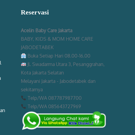
Reservasi
Acelin Baby Care Jakarta
BABY, KIDS & MOM HOME CARE
JABODETABEK
Buka Setiap Hari 08.00-16.00
l
Jl. Swadarma Utara 3, Pesanggrahan,
Kota Jakarta Selatan
a
Melayani Jakarta - Jabodetabek dan
sekitarnya
Telp/WA 087787987700
Telp/WA 085643727969
man