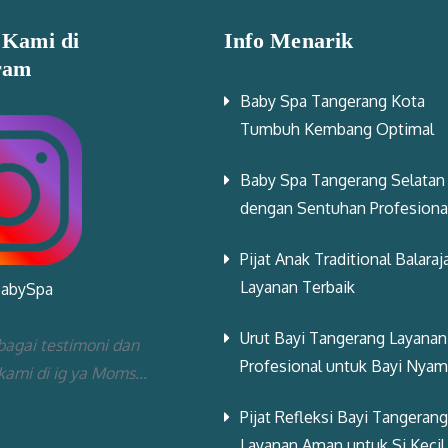
 Kami di
Info Menarik
ram
Baby Spa Tangerang Kota
Tumbuh Kembang Optimal
Baby Spa Tangerang Selatan
dengan Sentuhan Profesiona
Pijat Anak Traditional Balaraj
Layanan Terbaik
BabySpa
Urut Bayi Tangerang Layanan
bagai testimoni dan
Profesional untuk Bayi Nya
 kami di ig ya Moms...
Pijat Refleksi Bayi Tangerang
Layanan Aman untuk Si Kecil