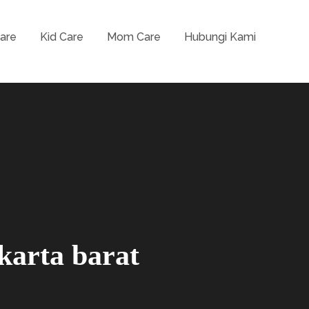
are
Kid Care
Mom Care
Hubungi Kami
Terdekat, Baby Home Care Jakarta, Spa Ibu
 Bayi Jakarta
karta barat