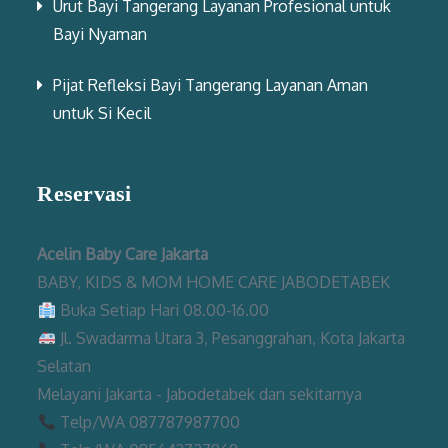
Urut Bayi Tangerang Layanan Profesional untuk
Bayi Nyaman
Pijat Refleksi Bayi Tangerang Layanan Aman
untuk Si Kecil
Reservasi
Acelin Baby Care Jakarta
BABY, KIDS & MOM HOME CARE JABODETABEK
Buka Setiap Hari 08.00-16.00
Jl. Swadarma Utara 3, Pesanggrahan, Kota Jakarta
Selatan
Melayani Jakarta - Jabodetabek dan sekitarnya
Telp/WA 087787987700