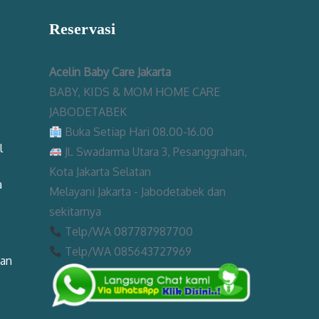
Reservasi
Acelin Baby Care Jakarta
BABY, KIDS & MOM HOME CARE
JABODETABEK
Buka Setiap Hari 08.00-16.00
l
Jl. Swadarma Utara 3, Pesanggrahan,
Kota Jakarta Selatan
a
Melayani Jakarta - Jabodetabek dan
sekitarnya
Telp/WA 087787987700
Telp/WA 085643727969
man