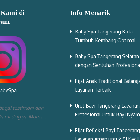
 Kami di
Info Menarik
ram
Baby Spa Tangerang Kota
Tumbuh Kembang Optimal
Baby Spa Tangerang Selatan
dengan Sentuhan Profesiona
Pijat Anak Traditional Balaraj
Layanan Terbaik
BabySpa
Urut Bayi Tangerang Layanan
bagai testimoni dan
Profesional untuk Bayi Nya
 kami di ig ya Moms...
Pijat Refleksi Bayi Tangerang
Layanan Aman untuk Si Kecil