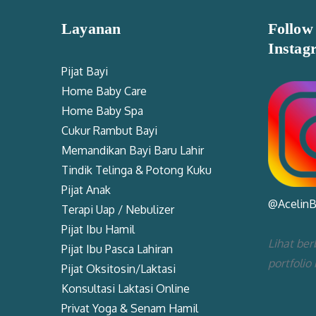
Layanan
Follow
Instag
Pijat Bayi
Home Baby Care
Home Baby Spa
Cukur Rambut Bayi
Memandikan Bayi Baru Lahir
Tindik Telinga & Potong Kuku
Pijat Anak
@Acelin
Terapi Uap / Nebulizer
Pijat Ibu Hamil
Lihat ber
Pijat Ibu Pasca Lahiran
portfolio
Pijat Oksitosin/Laktasi
Konsultasi Laktasi Online
Privat Yoga & Senam Hamil