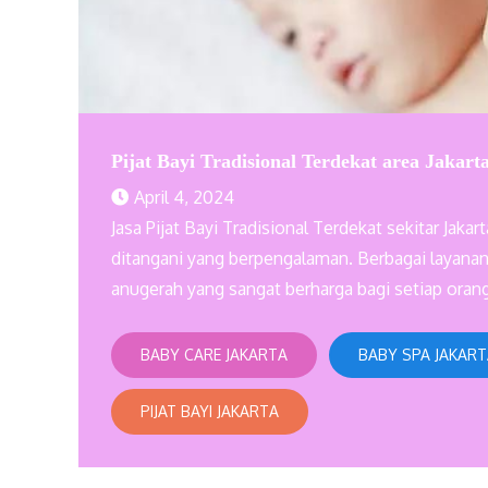
Pijat Bayi Tradisional Terdekat area Jakar
April 4, 2024
Jasa Pijat Bayi Tradisional Terdekat sekitar Ja
ditangani yang berpengalaman. Berbagai layanan
anugerah yang sangat berharga bagi setiap oran
BABY CARE JAKARTA
BABY SPA JAKAR
PIJAT BAYI JAKARTA