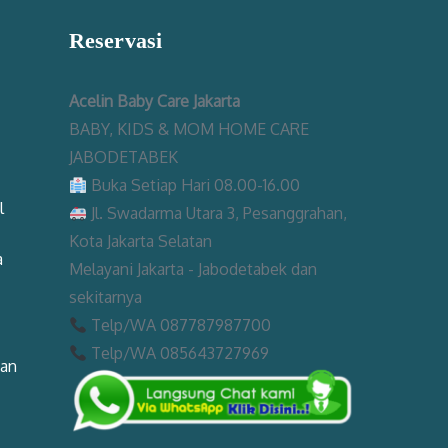
Reservasi
Acelin Baby Care Jakarta
BABY, KIDS & MOM HOME CARE
JABODETABEK
Buka Setiap Hari 08.00-16.00
l
Jl. Swadarma Utara 3, Pesanggrahan,
Kota Jakarta Selatan
a
Melayani Jakarta - Jabodetabek dan
sekitarnya
Telp/WA 087787987700
Telp/WA 085643727969
man