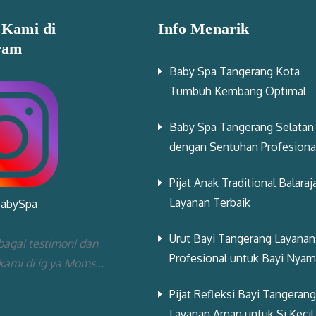
 Kami di
Info Menarik
ram
Baby Spa Tangerang Kota
Tumbuh Kembang Optimal
Baby Spa Tangerang Selatan
dengan Sentuhan Profesiona
Pijat Anak Traditional Balaraj
Layanan Terbaik
BabySpa
Urut Bayi Tangerang Layanan
bagai testimoni dan
Profesional untuk Bayi Nya
 kami di ig ya Moms...
Pijat Refleksi Bayi Tangerang
Layanan Aman untuk Si Kecil