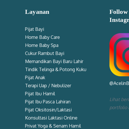
Layanan
Follow
Instag
Pijat Bayi
Home Baby Care
Home Baby Spa
Cukur Rambut Bayi
Memandikan Bayi Baru Lahir
Tindik Telinga & Potong Kuku
Pijat Anak
@Acelin
Terapi Uap / Nebulizer
Pijat Ibu Hamil
Lihat ber
Pijat Ibu Pasca Lahiran
portfolio
Pijat Oksitosin/Laktasi
Konsultasi Laktasi Online
Privat Yoga & Senam Hamil