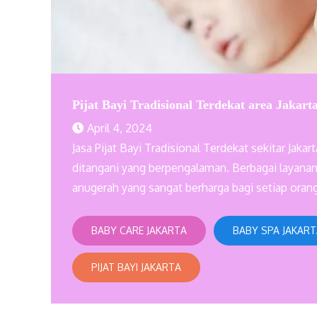
Pijat Bayi Tradisional Terdekat area Jakar
April 4, 2024
Jasa Pijat Bayi Tradisional Terdekat sekitar Ja
ditangani yang berpengalaman. Berbagai layanan
anugerah yang sangat berharga bagi setiap oran
BABY CARE JAKARTA
BABY SPA JAKAR
PIJAT BAYI JAKARTA