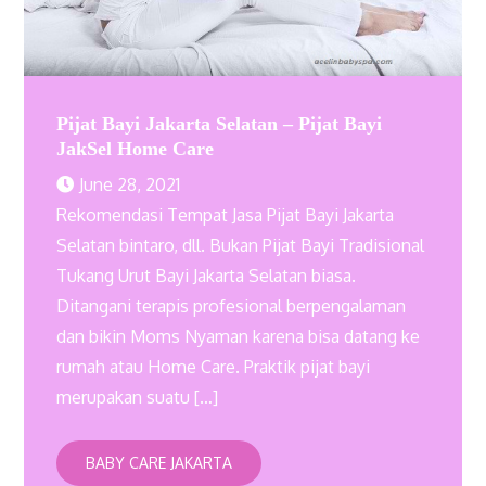
Pijat Bayi Jakarta Selatan – Pijat Bayi
JakSel Home Care
June 28, 2021
Rekomendasi Tempat Jasa Pijat Bayi Jakarta
Selatan bintaro, dll. Bukan Pijat Bayi Tradisional
Tukang Urut Bayi Jakarta Selatan biasa.
Ditangani terapis profesional berpengalaman
dan bikin Moms Nyaman karena bisa datang ke
rumah atau Home Care. Praktik pijat bayi
merupakan suatu […]
BABY CARE JAKARTA