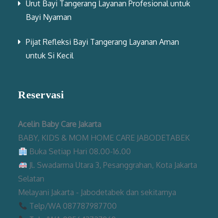
Urut Bayi Tangerang Layanan Profesional untuk
Bayi Nyaman
Pijat Refleksi Bayi Tangerang Layanan Aman
untuk Si Kecil
Reservasi
Acelin Baby Care Jakarta
BABY, KIDS & MOM HOME CARE JABODETABEK
Buka Setiap Hari 08.00-16.00
Jl. Swadarma Utara 3, Pesanggrahan, Kota Jakarta
Selatan
Melayani Jakarta - Jabodetabek dan sekitarnya
Telp/WA 087787987700