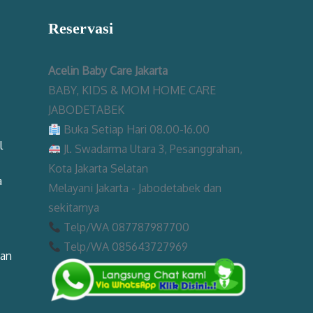
Reservasi
Acelin Baby Care Jakarta
BABY, KIDS & MOM HOME CARE
JABODETABEK
Buka Setiap Hari 08.00-16.00
l
Jl. Swadarma Utara 3, Pesanggrahan,
Kota Jakarta Selatan
a
Melayani Jakarta - Jabodetabek dan
sekitarnya
Telp/WA 087787987700
Telp/WA 085643727969
man