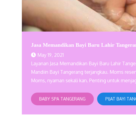
Jasa Memandikan Bayi Baru Lahir Tanger
May 19, 2021
Layanan Jasa Memandikan Bayi Baru Lahir Tange
Mandiin Bayi Tangerang terjangkau. Moms reserv
Moms, nyaman sekali kan. Penting untuk menjaga 
BABY SPA TANGERANG
PIJAT BAYI TA