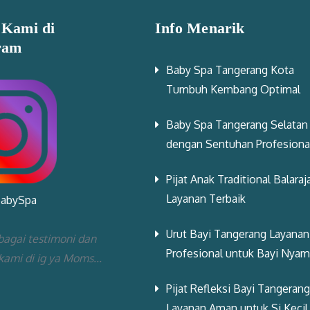
 Kami di
Info Menarik
ram
Baby Spa Tangerang Kota
Tumbuh Kembang Optimal
Baby Spa Tangerang Selatan
dengan Sentuhan Profesiona
Pijat Anak Traditional Balaraj
Layanan Terbaik
BabySpa
Urut Bayi Tangerang Layanan
bagai testimoni dan
Profesional untuk Bayi Nya
 kami di ig ya Moms...
Pijat Refleksi Bayi Tangerang
Layanan Aman untuk Si Kecil