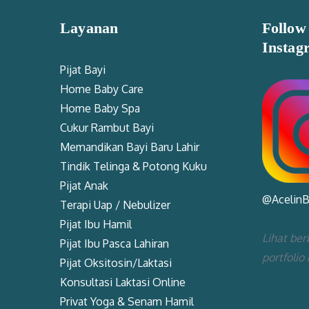
Layanan
Follow
Instag
Pijat Bayi
Home Baby Care
Home Baby Spa
Cukur Rambut Bayi
Memandikan Bayi Baru Lahir
Tindik Telinga & Potong Kuku
Pijat Anak
@Acelin
Terapi Uap / Nebulizer
Pijat Ibu Hamil
Lihat ber
Pijat Ibu Pasca Lahiran
portfolio
Pijat Oksitosin/Laktasi
Konsultasi Laktasi Online
Privat Yoga & Senam Hamil