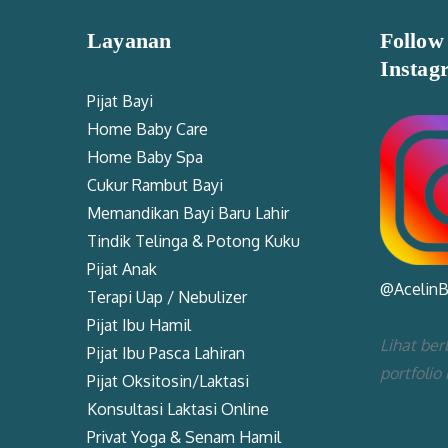
Layanan
Follow
Instag
Pijat Bayi
Home Baby Care
Home Baby Spa
Cukur Rambut Bayi
Memandikan Bayi Baru Lahir
Tindik Telinga & Potong Kuku
Pijat Anak
@Acelin
Terapi Uap / Nebulizer
Pijat Ibu Hamil
Lihat ber
Pijat Ibu Pasca Lahiran
portfolio
Pijat Oksitosin/Laktasi
Konsultasi Laktasi Online
Privat Yoga & Senam Hamil