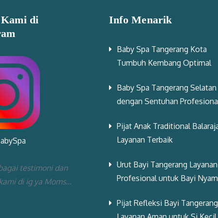
 Kami di
Info Menarik
ram
Baby Spa Tangerang Kota
Tumbuh Kembang Optimal
Baby Spa Tangerang Selatan
dengan Sentuhan Profesiona
Pijat Anak Traditional Balaraj
Layanan Terbaik
BabySpa
Urut Bayi Tangerang Layanan
bagai testimoni dan
Profesional untuk Bayi Nya
 kami di ig ya Moms...
Pijat Refleksi Bayi Tangerang
Layanan Aman untuk Si Kecil