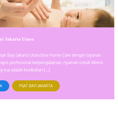
yi Jakarta Utara
ijat Bayi Jakarta Utara bisa Home Care dengan layanan
 terapis profesional berpengalaman, nyaman untuk Moms
ng tua adalah kesibukan […]
TA
PIJAT BAYI JAKARTA