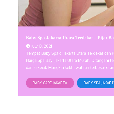
Baby Spa Jakarta Utara Terdekat – Pijat Ba
July 13, 2021
Tempat Baby Spa di Jakarta Utara Terdekat dan P
Harga Spa Bayi Jakarta Utara Murah. Ditangani
dan si kecil. Mungkin kekhawatiran terbesar ora
BABY CARE JAKARTA
BABY SPA JAKAR