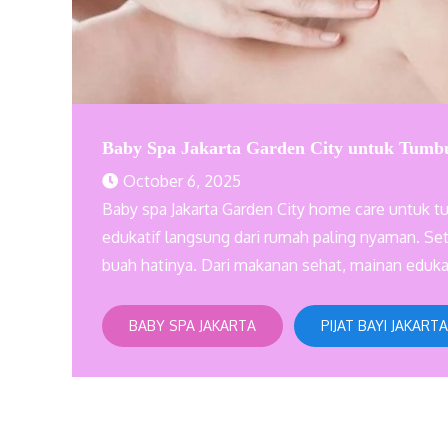
Baby Spa Jakarta Garden City untuk Tum
October 6, 2025
Baby spa Jakarta Garden City home care untuk t
edukatif langsung dari rumah paling nyaman. Set
buah hatinya. Dari makanan sehat, mainan edukat
BABY SPA JAKARTA
PIJAT BAYI JAKARTA