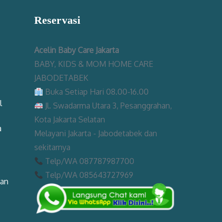
Reservasi
Acelin Baby Care Jakarta
BABY, KIDS & MOM HOME CARE
JABODETABEK
Buka Setiap Hari 08.00-16.00
l
Jl. Swadarma Utara 3, Pesanggrahan,
Kota Jakarta Selatan
a
Melayani Jakarta - Jabodetabek dan
sekitarnya
Telp/WA 087787987700
Telp/WA 085643727969
man