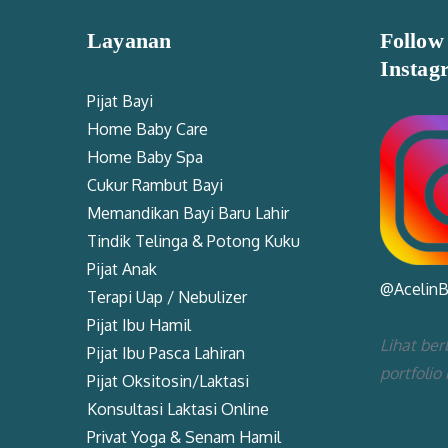
Layanan
Follow
Instag
Pijat Bayi
Home Baby Care
Home Baby Spa
Cukur Rambut Bayi
Memandikan Bayi Baru Lahir
Tindik Telinga & Potong Kuku
Pijat Anak
@Acelin
Terapi Uap / Nebulizer
Pijat Ibu Hamil
Lihat ber
Pijat Ibu Pasca Lahiran
portfolio
Pijat Oksitosin/Laktasi
Konsultasi Laktasi Online
Privat Yoga & Senam Hamil