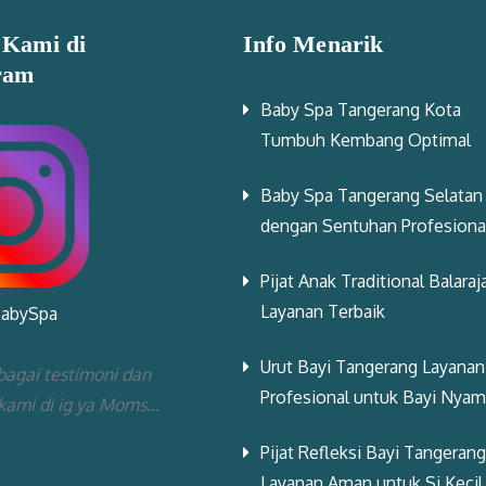
 Kami di
Info Menarik
ram
Baby Spa Tangerang Kota
Tumbuh Kembang Optimal
Baby Spa Tangerang Selatan
dengan Sentuhan Profesiona
Pijat Anak Traditional Balaraj
Layanan Terbaik
BabySpa
Urut Bayi Tangerang Layanan
bagai testimoni dan
Profesional untuk Bayi Nya
 kami di ig ya Moms...
Pijat Refleksi Bayi Tangerang
Layanan Aman untuk Si Kecil