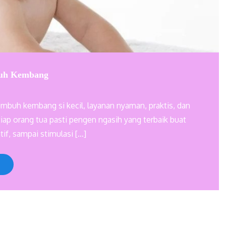
buh Kembang
umbuh kembang si kecil, layanan nyaman, praktis, dan
iap orang tua pasti pengen ngasih yang terbaik buat
if, sampai stimulasi […]