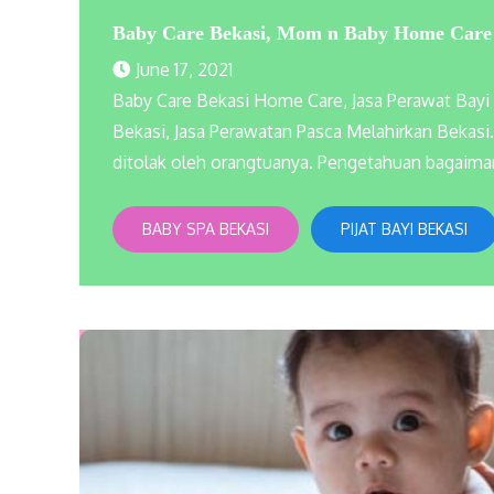
Baby Care Bekasi, Mom n Baby Home Care
June 17, 2021
Baby Care Bekasi Home Care, Jasa Perawat Bay
Bekasi, Jasa Perawatan Pasca Melahirkan Bekasi.
ditolak oleh orangtuanya. Pengetahuan bagaima
BABY SPA BEKASI
PIJAT BAYI BEKASI