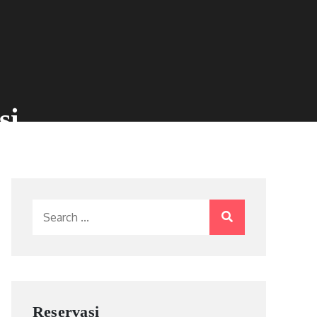
si
Search
for:
Reservasi