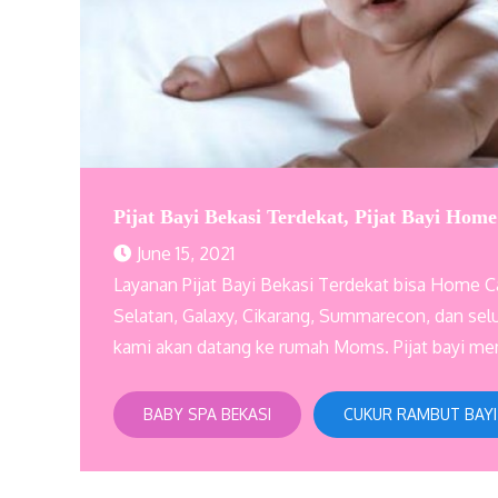
Pijat Bayi Bekasi Terdekat, Pijat Bayi Hom
June 15, 2021
Layanan Pijat Bayi Bekasi Terdekat bisa Home Car
Selatan, Galaxy, Cikarang, Summarecon, dan selu
kami akan datang ke rumah Moms. Pijat bayi m
BABY SPA BEKASI
CUKUR RAMBUT BAYI