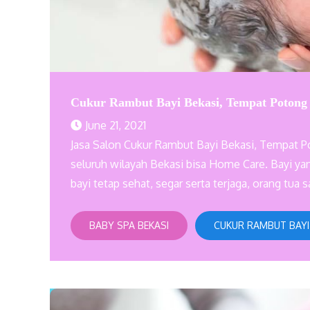
Cukur Rambut Bayi Bekasi, Tempat Potong
June 21, 2021
Jasa Salon Cukur Rambut Bayi Bekasi, Tempat 
seluruh wilayah Bekasi bisa Home Care. Bayi yan
bayi tetap sehat, segar serta terjaga, orang tua 
BABY SPA BEKASI
CUKUR RAMBUT BAYI