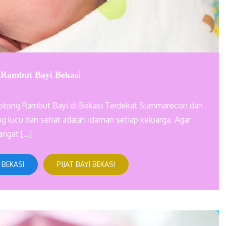
 Rambut Bayi Bekasi
Potong Rambut Bayi di Bekasi Terdekat Summarecon dan
g lucu dan sehat adalah idaman setiap keluarga. Agar
sangat […]
 BEKASI
PIJAT BAYI BEKASI