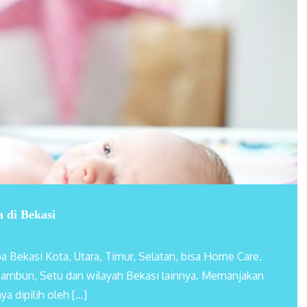
 di Bekasi
 Bekasi Kota, Utara, Timur, Selatan, bisa Home Care.
Tambun, Setu dan wilayah Bekasi lainnya. Memanjakan
ya dipilih oleh […]