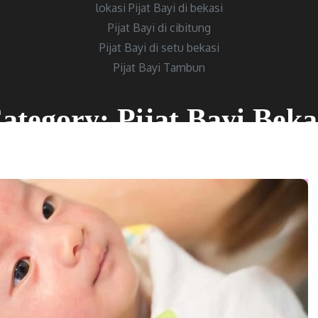
lokasi Pijat Bayi di bekasi
Pijat Bayi di cibitung
Pijat Bayi di setu bekasi
Pijat Bayi Tambun
ategory:
Pijat Bayi Beka