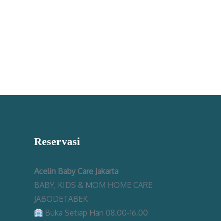
Reservasi
Acelin Baby Care Jakarta
BABY, KIDS & MOM HOME CARE
JABODETABEK
Buka Setiap Hari 08.00-16.00