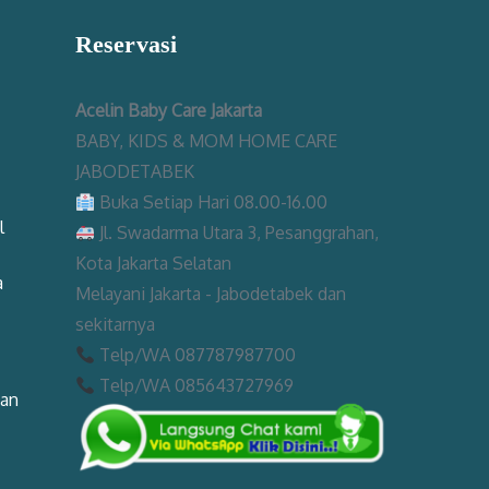
Reservasi
Acelin Baby Care Jakarta
BABY, KIDS & MOM HOME CARE
JABODETABEK
Buka Setiap Hari 08.00-16.00
l
Jl. Swadarma Utara 3, Pesanggrahan,
Kota Jakarta Selatan
a
Melayani Jakarta - Jabodetabek dan
sekitarnya
Telp/WA 087787987700
Telp/WA 085643727969
man