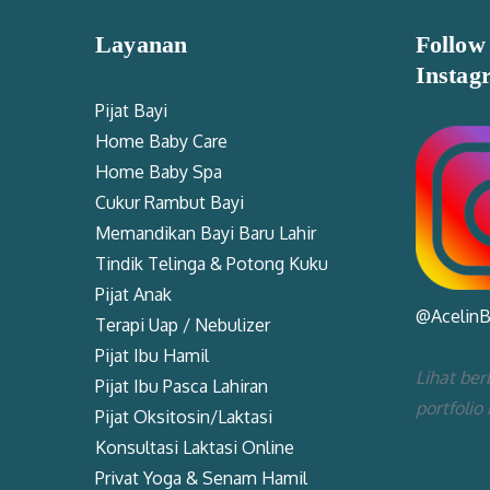
Layanan
Follow
Instag
Pijat Bayi
Home Baby Care
Home Baby Spa
Cukur Rambut Bayi
Memandikan Bayi Baru Lahir
Tindik Telinga & Potong Kuku
Pijat Anak
@Acelin
Terapi Uap / Nebulizer
Pijat Ibu Hamil
Lihat ber
Pijat Ibu Pasca Lahiran
portfolio
Pijat Oksitosin/Laktasi
Konsultasi Laktasi Online
Privat Yoga & Senam Hamil