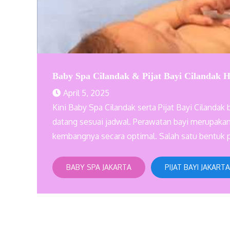
Baby Spa Cilandak & Pijat Bayi Cilandak H
April 5, 2025
Kini Baby Spa Cilandak serta Pijat Bayi Cilandak 
datang sesuai jadwal. Perawatan bayi merupak
kembangnya secara optimal. Salah satu bentuk 
BABY SPA JAKARTA
PIJAT BAYI JAKARTA