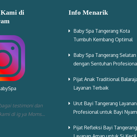
 Kami di
Info Menarik
ram
Baby Spa Tangerang Kota
Tumbuh Kembang Optimal
Baby Spa Tangerang Selatan
dengan Sentuhan Profesiona
Pijat Anak Traditional Balaraj
Layanan Terbaik
BabySpa
Urut Bayi Tangerang Layanan
bagai testimoni dan
Profesional untuk Bayi Nya
 kami di ig ya Moms...
Pijat Refleksi Bayi Tangerang
Layanan Aman untuk Si Kecil