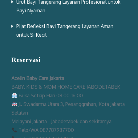
Urut Bayi Tangerang Layanan Profesional untuk
Bayi Nyaman
Pijat Refleksi Bayi Tangerang Layanan Aman
untuk Si Kecil
Reservasi
Acelin Baby Care Jakarta
BABY, KIDS & MOM HOME CARE JABODETABEK
Buka Setiap Hari 08.00-16.00
Jl. Swadarma Utara 3, Pesanggrahan, Kota Jakarta
Selatan
Melayani Jakarta - Jabodetabek dan sekitarnya
Telp/WA 087787987700