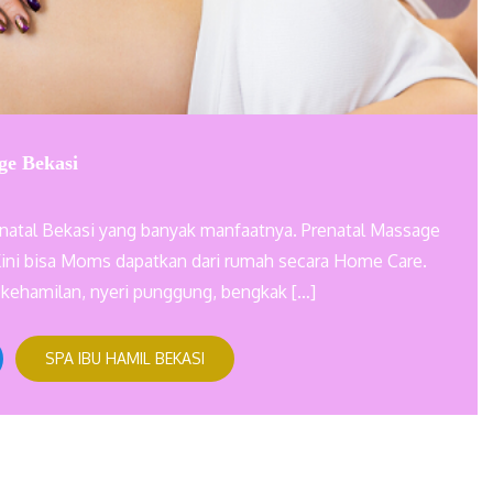
ge Bekasi
enatal Bekasi yang banyak manfaatnya. Prenatal Massage
Kini bisa Moms dapatkan dari rumah secara Home Care.
kehamilan, nyeri punggung, bengkak […]
SPA IBU HAMIL BEKASI