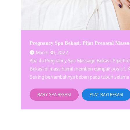
Pregnancy Spa Bekasi, Pijat Prenatal Massa
March 30, 2022
Apa itu Pregnancy Spa Massage Bekasi, Pijat Pr
Bekasi di masa hamil memberi dampak positif. 
Seiring bertambahnya beban pada tubuh selama 
BABY SPA BEKASI
PIJAT BAYI BEKASI