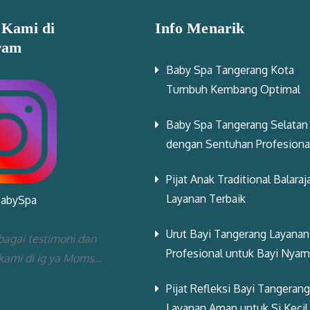
 Kami di
Info Menarik
ram
Baby Spa Tangerang Kota
Tumbuh Kembang Optimal
Baby Spa Tangerang Selatan
dengan Sentuhan Profesiona
Pijat Anak Traditional Balaraj
Layanan Terbaik
BabySpa
Urut Bayi Tangerang Layanan
bagai testimoni dan
Profesional untuk Bayi Nya
 kami di ig ya Moms...
Pijat Refleksi Bayi Tangerang
Layanan Aman untuk Si Kecil