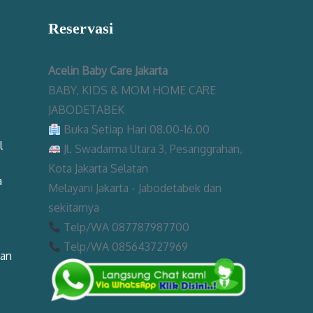
Reservasi
Acelin Baby Care Jakarta
BABY, KIDS & MOM HOME CARE
JABODETABEK
Buka Setiap Hari 08.00-16.00
l
Jl. Swadarma Utara 3, Pesanggrahan,
Kota Jakarta Selatan
a
Melayani Jakarta - Jabodetabek dan
sekitarnya
Telp/WA 087787987700
Telp/WA 085643727969
man