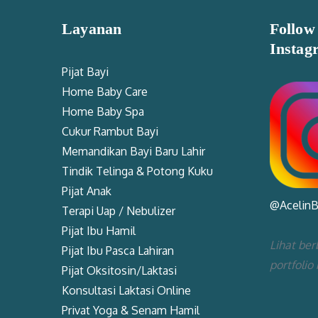
Layanan
Follow
Instag
Pijat Bayi
Home Baby Care
Home Baby Spa
Cukur Rambut Bayi
Memandikan Bayi Baru Lahir
Tindik Telinga & Potong Kuku
Pijat Anak
@Acelin
Terapi Uap / Nebulizer
Pijat Ibu Hamil
Lihat ber
Pijat Ibu Pasca Lahiran
portfolio
Pijat Oksitosin/Laktasi
Konsultasi Laktasi Online
Privat Yoga & Senam Hamil