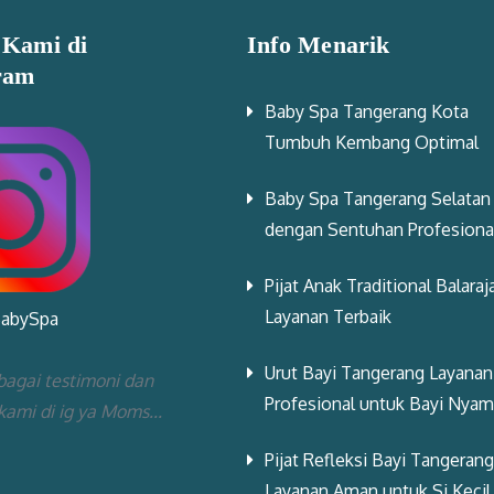
 Kami di
Info Menarik
ram
Baby Spa Tangerang Kota
Tumbuh Kembang Optimal
Baby Spa Tangerang Selatan
dengan Sentuhan Profesiona
Pijat Anak Traditional Balaraj
Layanan Terbaik
BabySpa
Urut Bayi Tangerang Layanan
bagai testimoni dan
Profesional untuk Bayi Nya
 kami di ig ya Moms...
Pijat Refleksi Bayi Tangerang
Layanan Aman untuk Si Kecil