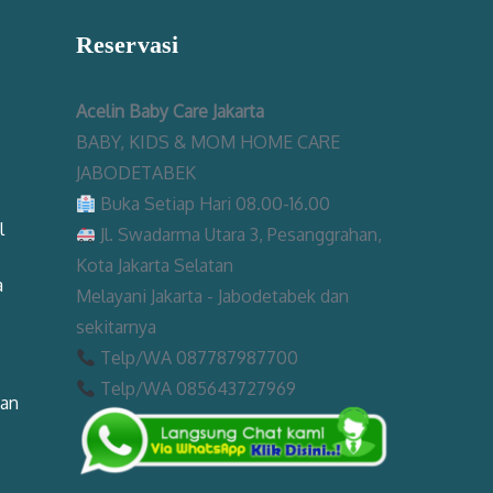
Reservasi
Acelin Baby Care Jakarta
BABY, KIDS & MOM HOME CARE
JABODETABEK
Buka Setiap Hari 08.00-16.00
l
Jl. Swadarma Utara 3, Pesanggrahan,
Kota Jakarta Selatan
a
Melayani Jakarta - Jabodetabek dan
sekitarnya
Telp/WA 087787987700
Telp/WA 085643727969
man