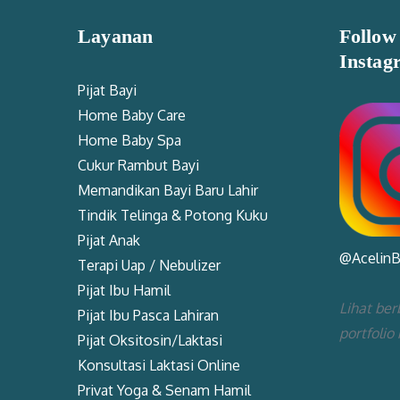
Layanan
Follow
Instag
Pijat Bayi
Home Baby Care
Home Baby Spa
Cukur Rambut Bayi
Memandikan Bayi Baru Lahir
Tindik Telinga & Potong Kuku
Pijat Anak
@Acelin
Terapi Uap / Nebulizer
Pijat Ibu Hamil
Lihat ber
Pijat Ibu Pasca Lahiran
portfolio
Pijat Oksitosin/Laktasi
Konsultasi Laktasi Online
Privat Yoga & Senam Hamil