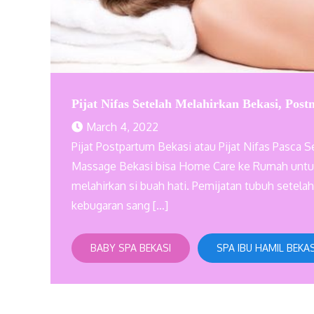
Pijat Nifas Setelah Melahirkan Bekasi, Post
March 4, 2022
Pijat Postpartum Bekasi atau Pijat Nifas Pasca S
Massage Bekasi bisa Home Care ke Rumah unt
melahirkan si buah hati. Pemijatan tubuh sete
kebugaran sang […]
BABY SPA BEKASI
SPA IBU HAMIL BEKAS