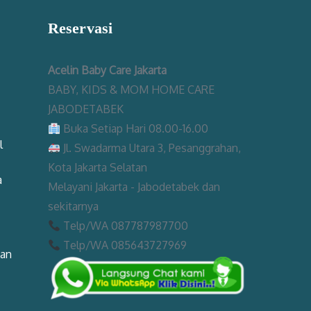
Reservasi
Acelin Baby Care Jakarta
BABY, KIDS & MOM HOME CARE
JABODETABEK
Buka Setiap Hari 08.00-16.00
l
Jl. Swadarma Utara 3, Pesanggrahan,
Kota Jakarta Selatan
a
Melayani Jakarta - Jabodetabek dan
sekitarnya
Telp/WA 087787987700
Telp/WA 085643727969
man