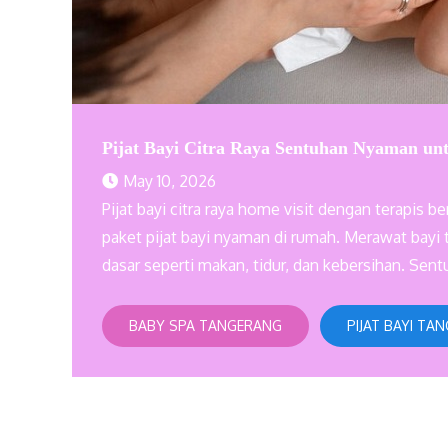
Pijat Bayi Citra Raya Sentuhan Nyaman unt
May 10, 2026
Pijat bayi citra raya home visit dengan terapis 
paket pijat bayi nyaman di rumah. Merawat bay
dasar seperti makan, tidur, dan kebersihan. Sen
BABY SPA TANGERANG
PIJAT BAYI TA