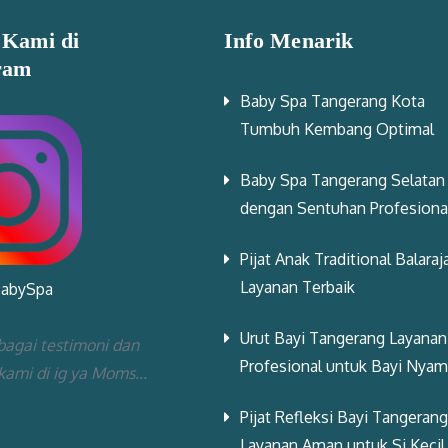
 Kami di
Info Menarik
ram
Baby Spa Tangerang Kota
Tumbuh Kembang Optimal
Baby Spa Tangerang Selatan
dengan Sentuhan Profesiona
Pijat Anak Traditional Balaraj
Layanan Terbaik
BabySpa
Urut Bayi Tangerang Layanan
bagai testimoni dan
Profesional untuk Bayi Nya
 kami di ig ya Moms...
Pijat Refleksi Bayi Tangerang
Layanan Aman untuk Si Kecil