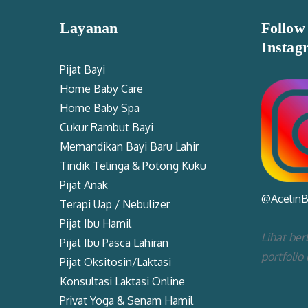
Layanan
Follow
Instag
Pijat Bayi
Home Baby Care
Home Baby Spa
Cukur Rambut Bayi
Memandikan Bayi Baru Lahir
Tindik Telinga & Potong Kuku
Pijat Anak
@Acelin
Terapi Uap / Nebulizer
Pijat Ibu Hamil
Lihat ber
Pijat Ibu Pasca Lahiran
portfolio
Pijat Oksitosin/Laktasi
Konsultasi Laktasi Online
Privat Yoga & Senam Hamil