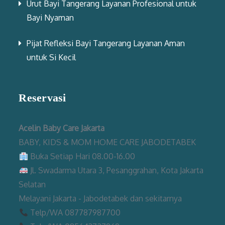
Urut Bayi Tangerang Layanan Profesional untuk
Bayi Nyaman
Pijat Refleksi Bayi Tangerang Layanan Aman
untuk Si Kecil
Reservasi
Acelin Baby Care Jakarta
BABY, KIDS & MOM HOME CARE JABODETABEK
Buka Setiap Hari 08.00-16.00
Jl. Swadarma Utara 3, Pesanggrahan, Kota Jakarta
Selatan
Melayani Jakarta - Jabodetabek dan sekitarnya
Telp/WA 087787987700