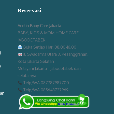
Reservasi
Acelin Baby Care Jakarta
BABY, KIDS & MOM HOME CARE
JABODETABEK
Buka Setiap Hari 08.00-16.00
l
Jl. Swadarma Utara 3, Pesanggrahan,
Kota Jakarta Selatan
a
Melayani Jakarta - Jabodetabek dan
sekitarnya
Telp/WA 087787987700
Telp/WA 085643727969
man