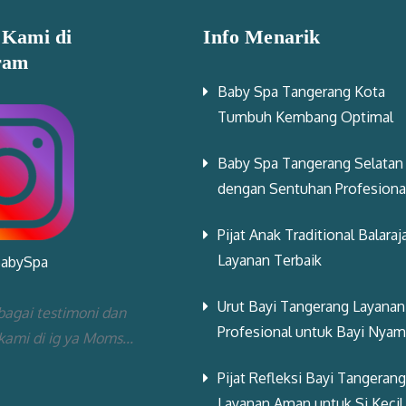
 Kami di
Info Menarik
ram
Baby Spa Tangerang Kota
Tumbuh Kembang Optimal
Baby Spa Tangerang Selatan
dengan Sentuhan Profesiona
Pijat Anak Traditional Balaraj
Layanan Terbaik
BabySpa
Urut Bayi Tangerang Layanan
bagai testimoni dan
Profesional untuk Bayi Nya
 kami di ig ya Moms...
Pijat Refleksi Bayi Tangerang
Layanan Aman untuk Si Kecil