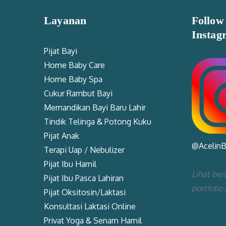
Layanan
Follow
Instag
Pijat Bayi
Home Baby Care
Home Baby Spa
Cukur Rambut Bayi
Memandikan Bayi Baru Lahir
Tindik Telinga & Potong Kuku
Pijat Anak
@Acelin
Terapi Uap / Nebulizer
Pijat Ibu Hamil
Lihat ber
Pijat Ibu Pasca Lahiran
portfolio
Pijat Oksitosin/Laktasi
Konsultasi Laktasi Online
Privat Yoga & Senam Hamil