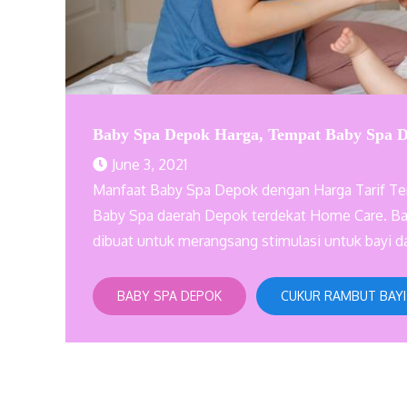
Baby Spa Depok Harga, Tempat Baby Spa D
June 3, 2021
Manfaat Baby Spa Depok dengan Harga Tarif Te
Baby Spa daerah Depok terdekat Home Care. Ba
dibuat untuk merangsang stimulasi untuk bayi d
BABY SPA DEPOK
CUKUR RAMBUT BAYI