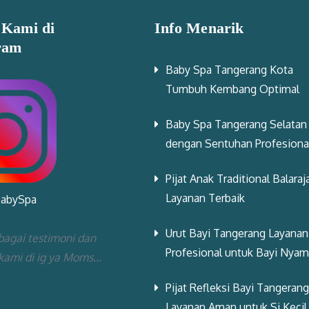
 Kami di
Info Menarik
ram
Baby Spa Tangerang Kota
Tumbuh Kembang Optimal
Baby Spa Tangerang Selatan
dengan Sentuhan Profesiona
Pijat Anak Traditional Balaraj
Layanan Terbaik
BabySpa
Urut Bayi Tangerang Layanan
bagai testimoni dan
Profesional untuk Bayi Nya
 kami di ig ya Moms...
Pijat Refleksi Bayi Tangerang
Layanan Aman untuk Si Kecil