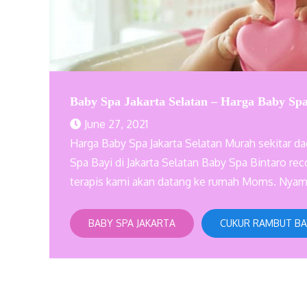
Baby Spa Jakarta Selatan – Harga Baby Spa
June 27, 2021
Harga Baby Spa Jakarta Selatan Murah sekitar d
Spa Bayi di Jakarta Selatan Baby Spa Bintaro r
terapis kami akan datang ke rumah Moms. Nyam
BABY SPA JAKARTA
CUKUR RAMBUT BA