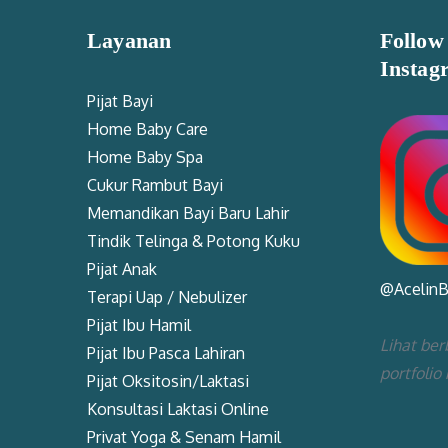
Layanan
Follow
Instag
Pijat Bayi
Home Baby Care
Home Baby Spa
Cukur Rambut Bayi
Memandikan Bayi Baru Lahir
Tindik Telinga & Potong Kuku
Pijat Anak
@Acelin
Terapi Uap / Nebulizer
Pijat Ibu Hamil
Lihat ber
Pijat Ibu Pasca Lahiran
portfolio
Pijat Oksitosin/Laktasi
Konsultasi Laktasi Online
Privat Yoga & Senam Hamil