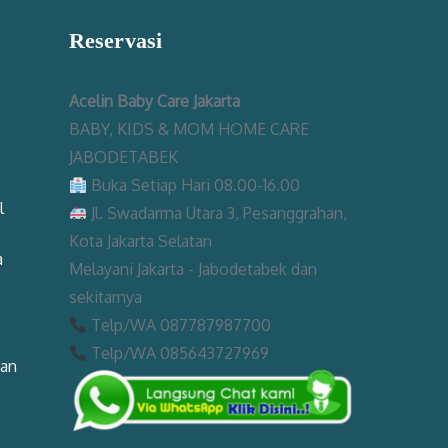
Reservasi
Acelin Baby Care Jakarta
BABY, KIDS & MOM HOME CARE
JABODETABEK
Buka Setiap Hari 08.00-16.00
l
Jl. Swadarma Utara 3, Pesanggrahan,
Kota Jakarta Selatan
a
Melayani Jakarta - Jabodetabek dan
sekitarnya
Telp/WA 087787987700
Telp/WA 085643727969
man