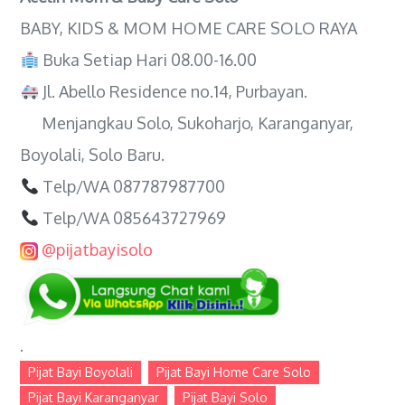
BABY, KIDS & MOM HOME CARE SOLO RAYA
Buka Setiap Hari 08.00-16.00
Jl. Abello Residence no.14, Purbayan.
Menjangkau Solo, Sukoharjo, Karanganyar,
Boyolali, Solo Baru.
Telp/WA 087787987700
Telp/WA 085643727969
@pijatbayisolo
.
Pijat Bayi Boyolali
Pijat Bayi Home Care Solo
Pijat Bayi Karanganyar
Pijat Bayi Solo