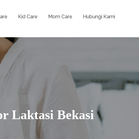
are
Kid Care
Mom Care
Hubungi Kami
Terdekat, Baby Home Care Jakarta, Spa Ibu
 Bayi Jakarta
or Laktasi Bekasi