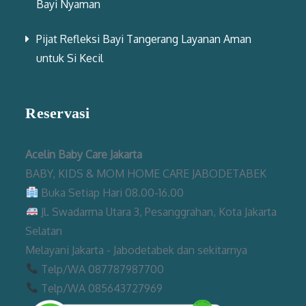
Bayi Nyaman
Pijat Refleksi Bayi Tangerang Layanan Aman
untuk Si Kecil
Reservasi
Acelin Baby Care Jakarta
BABY, KIDS & MOM HOME CARE JABODETABEK
Buka Setiap Hari 08.00-16.00
Jl. Swadarma Utara 3, Pesanggrahan, Kota Jakarta
Selatan
Melayani Jakarta - Jabodetabek dan sekitarnya
Telp/WA 087787987700
Telp/WA 085643727969