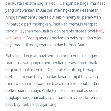
perawatan ekstra bagi si kecil. Dengan berbagai manfaat
yang ditawarkan, mulai dari meningkatkan kesehatan
hingga membantu bayi tidur lebih nyenyak, perawatan
ini patut dipertimbangkan. Pastikan memilih tempat
dengan layanan berkualitas dan terapis profesional
baby
spa Kelapa Gading
agar pengalaman baby spa dan pijat
bayi menjadi menyenangkan dan bermanfaat.
Baby spa dan pijat bayi semakin populer di kalangan
orang tua yang ingin memberikan perawatan terbaik
bagi buah hati mereka. Di daerah Cijantung, terdapat
berbagai pilihan baby spa dan layanan pijat bayi yang
menawarkan manfaat luar biasa untuk kesehatan dan
perkembangan bayi. Artikel ini akan membahas secara
lengkap mengenai baby spa, manfaatnya, serta tempat
pijat bayi terbaik di Cijantung.