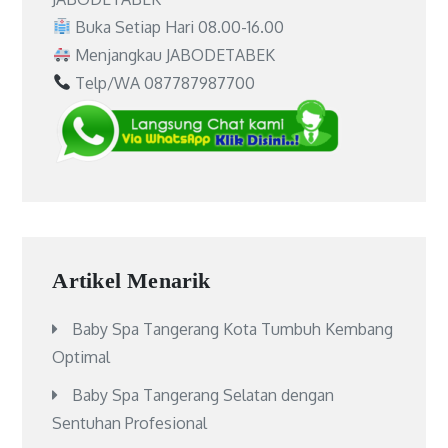
Buka Setiap Hari 08.00-16.00
Menjangkau JABODETABEK
Telp/WA 087787987700
Artikel Menarik
Baby Spa Tangerang Kota Tumbuh Kembang
Optimal
Baby Spa Tangerang Selatan dengan
Sentuhan Profesional