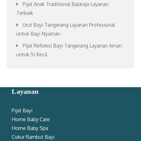
Pijat Anak Traditional Balaraja Layanan
Terbaik
Urut Bayi Tangerang Layanan Profesional
untuk Bayi Nyaman
Pijat Refleksi Bayi Tangerang Layanan Aman
untuk Si Kecil
Layanan
Pijat Bayi
Home Baby Care
Home Baby Spa
Cukur Rambut Bayi