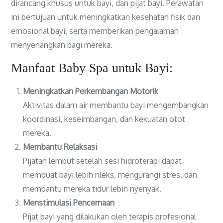
dirancang khusus untuk bayi, dan pijat bayi. Perawatan
ini bertujuan untuk meningkatkan kesehatan fisik dan
emosional bayi, serta memberikan pengalaman
menyenangkan bagi mereka.
Manfaat Baby Spa untuk Bayi:
Meningkatkan Perkembangan Motorik
Aktivitas dalam air membantu bayi mengembangkan
koordinasi, keseimbangan, dan kekuatan otot
mereka.
Membantu Relaksasi
Pijatan lembut setelah sesi hidroterapi dapat
membuat bayi lebih rileks, mengurangi stres, dan
membantu mereka tidur lebih nyenyak.
Menstimulasi Pencernaan
Pijat bayi yang dilakukan oleh terapis profesional