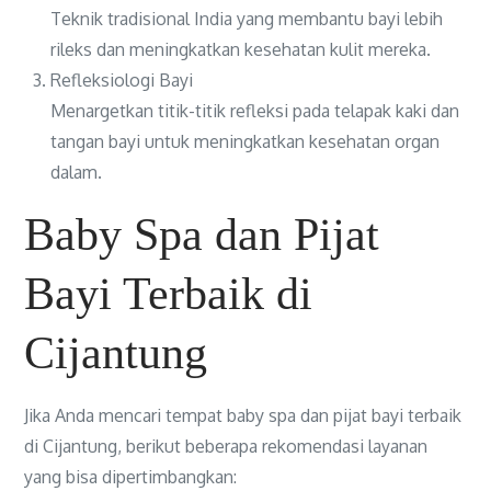
Teknik tradisional India yang membantu bayi lebih
rileks dan meningkatkan kesehatan kulit mereka.
Refleksiologi Bayi
Menargetkan titik-titik refleksi pada telapak kaki dan
tangan bayi untuk meningkatkan kesehatan organ
dalam.
Baby Spa dan Pijat
Bayi Terbaik di
Cijantung
Jika Anda mencari tempat baby spa dan pijat bayi terbaik
di Cijantung, berikut beberapa rekomendasi layanan
yang bisa dipertimbangkan: