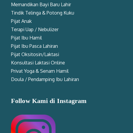
Memandikan Bayi Baru Lahir
Tindik Telinga & Potong Kuku
Pijat Anak
Terapi Uap / Nebulizer
Pijat Ibu Hamil
Pijat Ibu Pasca Lahiran
Pijat Oksitosin/Laktasi
Konsultasi Laktasi Online
Privat Yoga & Senam Hamil
Doula / Pendamping Ibu Lahiran
Follow Kami di Instagram