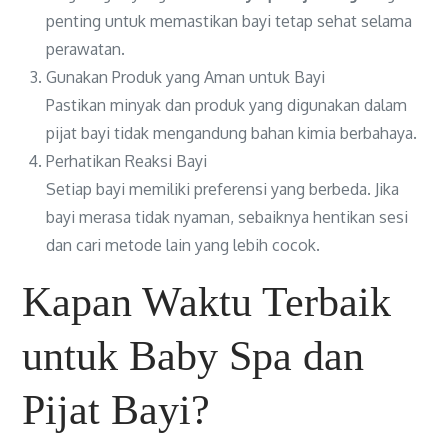
penting untuk memastikan bayi tetap sehat selama
perawatan.
Gunakan Produk yang Aman untuk Bayi
Pastikan minyak dan produk yang digunakan dalam
pijat bayi tidak mengandung bahan kimia berbahaya.
Perhatikan Reaksi Bayi
Setiap bayi memiliki preferensi yang berbeda. Jika
bayi merasa tidak nyaman, sebaiknya hentikan sesi
dan cari metode lain yang lebih cocok.
Kapan Waktu Terbaik
untuk Baby Spa dan
Pijat Bayi?